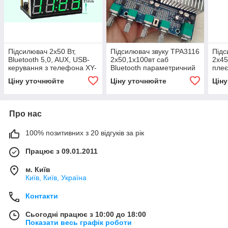
Підсилювач 2х50 Вт,
Підсилювач звуку TPA3116
Підс
Bluetooth 5,0, AUX, USB-
2х50,1х100вт саб
2х45
керування з телефона XY-
Bluetooth параметричний
плеє
W50L з годинником Wi-Fi
темброблок
мод
Ціну уточнюйте
Ціну уточнюйте
Цін
Про нас
100% позитивних з 20 відгуків за рік
Працює з 09.01.2011
м. Київ
Київ, Київ, Україна
Контакти
Сьогодні працює з 10:00 до 18:00
Показати весь графік роботи