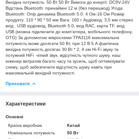
Вихідна потужність: 50 Вт 50 Вт Вимоги до енергії: DC9V-24V
Відстань Bluetooth: принаймні 12 м (без перешкод) Угода
Bluetooth: Опір динаміка Bluetooth 5.0: 4 Ом-16 Ом Розмір
продукту: 110 * 90 * 50 мм Вага: 160 г Аудіовхід: 3,5 мм стерео
вхід , USB аудіовхід, Bluetooth 5.0, вхід RAC, карта TF, вхід
USB (можна підключити до комп’ютера, мобільного телефону,
OTG) За допомогою мікросхеми TPA3116 максимальна
потужність може досягати 50 Вт, при 12 В 5 А фактична
вихідна потужність досягає 30 Вт * 2, 4 ом Hi-Fi звуку та
потужний HiFi чіткий звук, відсутність чутного шуму, наш
інженер витратив багато часу та зусиль, щоб оптимізувати
схему, щоб забезпечити відсутність шуму навіть при
максимальній вихідній потужності.
Приховати
Характеристики
Основні
Країна виробник
Китай
Номінальна потужність
50 Вт