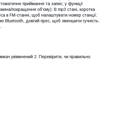
втоматичне приймання та запис; у функції
вжина/покращення об'єму): В mp3 стані, коротка
реса в FM-станні, щоб налаштувати номер станції;
ню Bluetooth, довгий прес, щоб зменшити гучність.
.
икач увімкнений 2. Перевірити, чи правильно