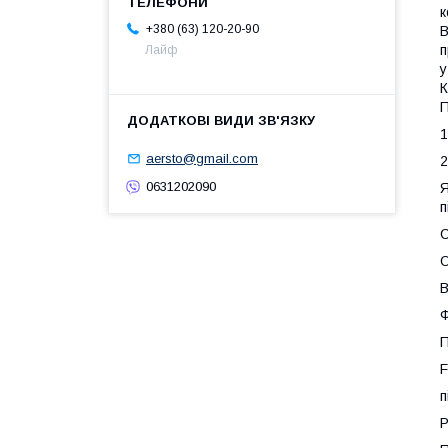
к
+380 (63) 120-20-90
B
п
Лайф
у
К
П
1
aersto@gmail.com
2
0631202090
Я
п
С
О
B
Ф
П
F
п
Р