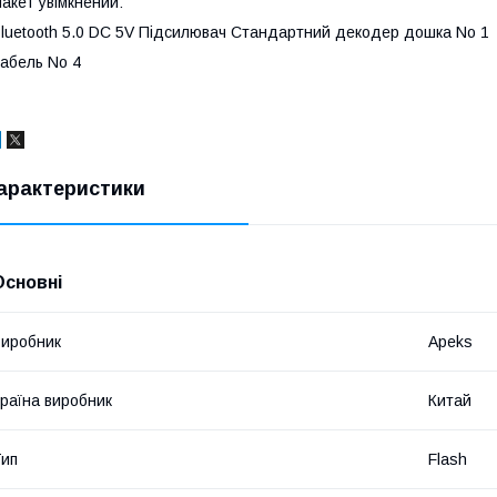
акет увімкнений:
luetooth 5.0 DC 5V Підсилювач Стандартний декодер дошка No 1
абель No 4
арактеристики
Основні
иробник
Apeks
раїна виробник
Китай
ип
Flash