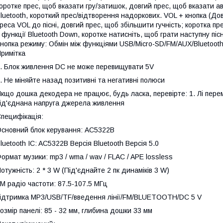
оротке прес, щоб вказати гру/затишок, довгий прес, щоб вказати а
luetooth, короткий прес/відтворення надоркових. VOL + кнопка (До
реса VOL до пісні, довгий прес, щоб збільшити гучність; коротка п
 функції Bluetooth Down, коротке натисніть, щоб грати наступну піс
нопка режиму: Обмін між функціями USB/Micro-SD/FM/AUX/Bluetooth
римітка
. Блок живлення DC не може перевищувати 5V
. Не міняйте назад позитивні та негативні полюси
кщо дошка декодера не працює, будь ласка, перевірте: 1. Лі перем
ід'єднана напруга джерела живлення
пецифікація:
сновний блок керування: AC5322B
luetooth IC: AC5322B Версія Bluetooth Версія 5.0
ормат музики: mp3 / wma / wav / FLAC / APE lossless
отужність: 2 * 3 W (Під'єднайте 2 пк динаміків 3 W)
M радіо частоти: 87.5-107.5 МГц
ідтримка MP3/USB/TF/введення лінії/FM/BLUETOOTH/DC 5 V
озмір панелі: 85 - 32 мм, глибина дошки 33 мм