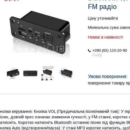
FM радіо
Ціну уточнюйте
Мінімальна сума замов
Немає в наявності
+380 (63) 120-20-90
Лайф
повернення товару п
нопки керування: Кнопка VOL (Предичальна пісня/нижній том): У m
існю, довгий прес означає зниження гучності; у FM-станні, коротко 
атисніть. Коротко натисніть Bluetooth останню пісню під функцію Bl
нопка Auto (відтворення/пауза): У стані MP3 коротке натисніть, що