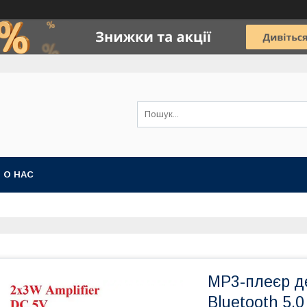
О НАС
MP3-плеєр де
Bluetooth 5,