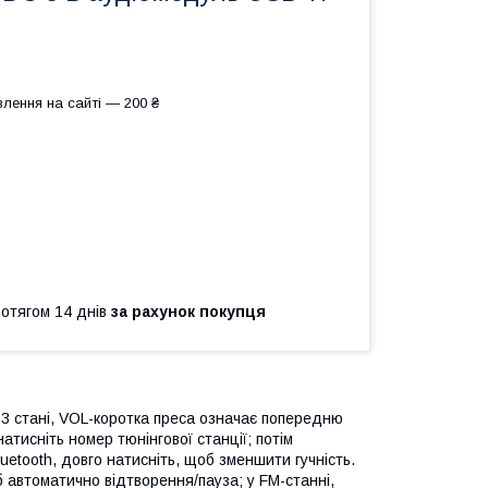
лення на сайті — 200 ₴
ротягом 14 днів
за рахунок покупця
p3 стані, VOL-коротка преса означає попередню
натисніть номер тюнінгової станції; потім
uetooth, довго натисніть, щоб зменшити гучність.
б автоматично відтворення/пауза; у FM-станні,