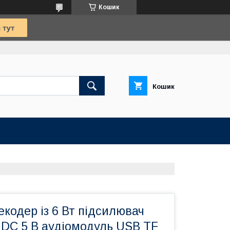
Кошик
Кошик
кодер із 6 Вт підсилювач
0 DC 5 В аудіомодуль USB TF