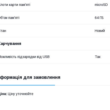
лоти карти пам'яті
microSD
б'єм пам'яті
64 ГБ
Стан
Новий
Харчування
ожливість підзарядки від USB
Так
нформація для замовлення
іна:
Ціну уточнюйте