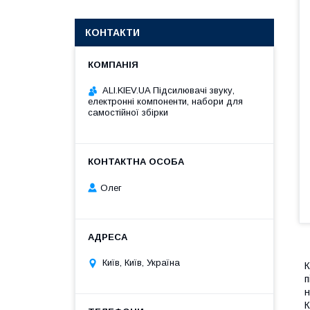
КОНТАКТИ
ALI.KIEV.UA Підсилювачі звуку,
електронні компоненти, набори для
самостійної збірки
Олег
Київ, Київ, Україна
К
п
н
К