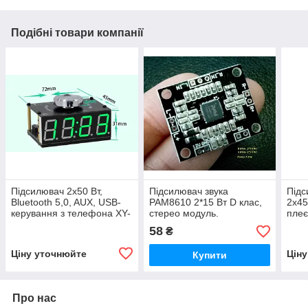
Подібні товари компанії
Підсилювач 2х50 Вт,
Підсилювач звука
Підс
Bluetooth 5,0, AUX, USB-
PAM8610 2*15 Вт D клас,
2х45
керування з телефона XY-
стерео модуль.
плеє
W50L з годинником Wi-Fi
мод
58
₴
Ціну уточнюйте
Цін
Купити
Про нас