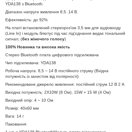
YDA138 з Bluetooth.
Діапазон напруги живлення 8,5..14 В.
Ефективність: до 92%.
На платі встановлений стереороз'єм 3,5 мм для аудіовходу
(Line In) і модуль блютус під час під'єднання видає тональний
сигнал, (
без жіночого голосу
)
100% Новинка та висока якість
Стерео Bluetooth плата цифрового підсилювача
Чип підсилювача: YDA138
Робоча напруга: 8,5 ~ 14 В постійного струму (Вхідна
потужність із захистом від полярності)
Рекомендоване джерело живлення: постійний струм 12 В 2 А
Вихідна потужність: 2X10W (8 Ом), 15W + 15 W (4 Ом)
Вихідний опір: 4 ~ 10 Ом
Розмір: 40x60 мм
Вага: 14 г
Паковання:
1 шт. × YDA138 BluetoothМодуль плати підсилювача