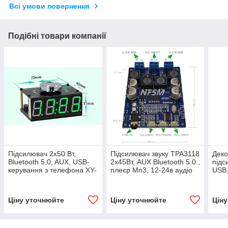
Всі умови повернення
Подібні товари компанії
Підсилювач 2х50 Вт,
Підсилювач звуку TPA3118
Деко
Bluetooth 5,0, AUX, USB-
2х45Вт, AUX Bluetooth 5.0 ,
підс
керування з телефона XY-
плеєр Мп3, 12-24в аудіо
USB,
W50L з годинником Wi-Fi
модуль
BLU
Ціну уточнюйте
Ціну уточнюйте
Цін