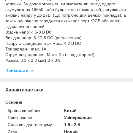
колонки. За допомогою неї, ви зможете лише від одного
акумулятора 18650 , або будь якого літієвого акб, регулювати
вихідну напругу до 27В, (що потрібно для деяких приладів), а
також одночасно заряджати акк через порт ЮСБ або навіть
від сонячної панелі!
Вхідна напр: 4.5-8 В DC
Вихідна напр: 5-27 В DC (регулюється)
Напруга заряджання ак макс: 4.2 В DC
Ток зарядки: max. 1A
Струм розряджання: Макс. 2а (з радіатором!)
Розмір: 3.3 х 2.3 см/1.3 х 0.9
Приховати
Характеристики
Основні
Країна виробник
Китай
Призначення
Універсальне
Сила вихідного струму
1.5 - 2 А
Стан
Новий