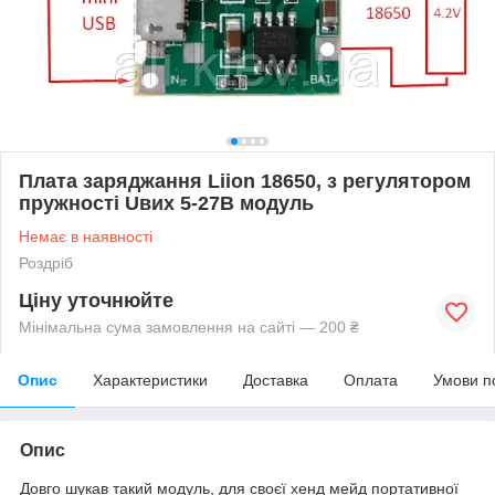
Плата заряджання Liion 18650, з регулятором
пружності Uвих 5-27В модуль
Немає в наявності
Роздріб
Ціну уточнюйте
Мінімальна сума замовлення на сайті — 200 ₴
Опис
Характеристики
Доставка
Оплата
Умови п
Опис
Довго шукав такий модуль, для своєї хенд мейд портативної