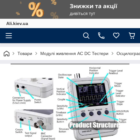
Ali.kiev.ua
Товари
Модулі живлення АС DC Тестери
Осцилогра