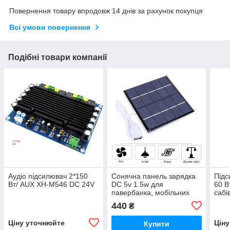
Повернення товару впродовж 14 днів за рахунок покупця
Всі умови повернення
Подібні товари компанії
Аудіо підсилювач 2*150
Сонячна панель зарядка
Підс
Вт/ AUX XH-M546 DC 24V
DC 5v 1.5w для
60 В
павербанка, мобільних
сабі
гаджетів
коло
440
₴
Ціну уточнюйте
Цін
Купити