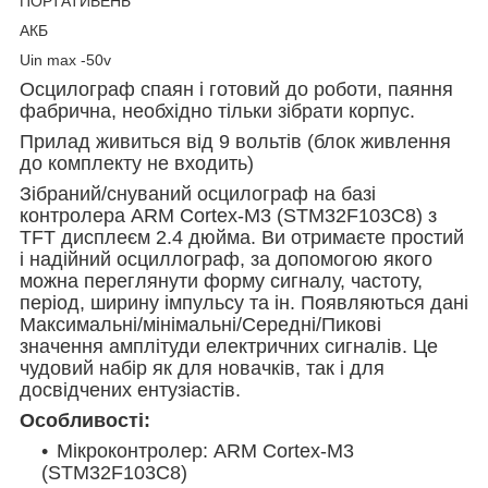
ПОРТАТИВЕНЬ
АКБ
Uin max -50v
Осцилограф спаян і готовий до роботи, паяння
фабрична, необхідно тільки зібрати корпус.
Прилад живиться від 9 вольтів (блок живлення
до комплекту не входить)
Зібраний/снуваний осцилограф на базі
контролера ARM Cortex-M3 (STM32F103C8) з
TFT дисплеєм 2.4 дюйма. Ви отримаєте простий
і надійний осциллограф, за допомогою якого
можна переглянути форму сигналу, частоту,
період, ширину імпульсу та ін. Появляються дані
Максимальні/мінімальні/Середні/Пикові
значення амплітуди електричних сигналів. Це
чудовий набір як для новачків, так і для
досвідчених ентузіастів.
Особливості:
Мікроконтролер: ARM Cortex-M3
(STM32F103C8)