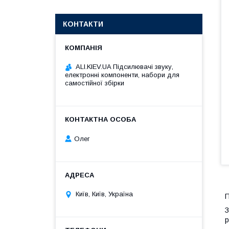
КОНТАКТИ
ALI.KIEV.UA Підсилювачі звуку,
електронні компоненти, набори для
самостійної збірки
Олег
Київ, Київ, Україна
П
З
р