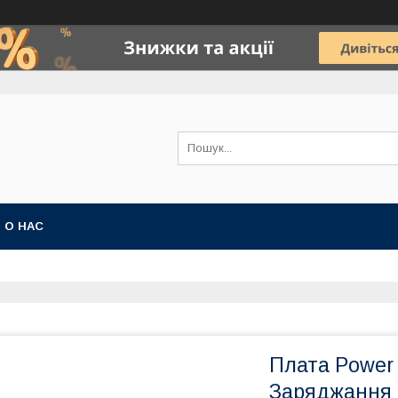
О НАС
Плата Power
Заряджання L