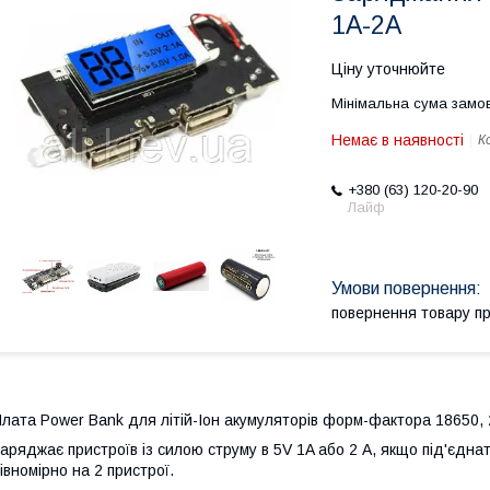
1A-2A
Ціну уточнюйте
Мінімальна сума замов
Немає в наявності
К
+380 (63) 120-20-90
Лайф
повернення товару п
лата Power Bank для літій-Іон акумуляторів форм-фактора 18650, 
аряджає пристроїв із силою струму в 5V 1A або 2 А, якщо під'єдна
івномірно на 2 пристрої.