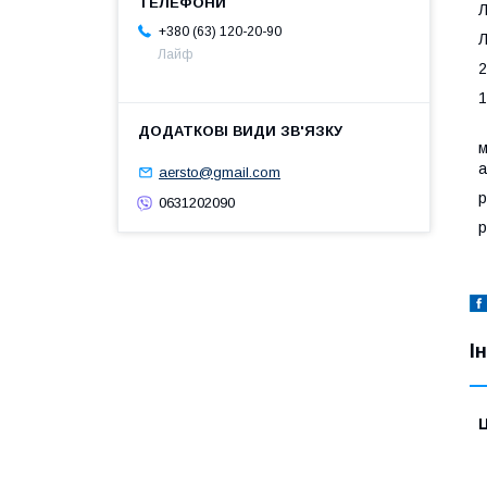
+380 (63) 120-20-90
Л
Лайф
2
1
м
а
aersto@gmail.com
р
0631202090
р
І
Ц