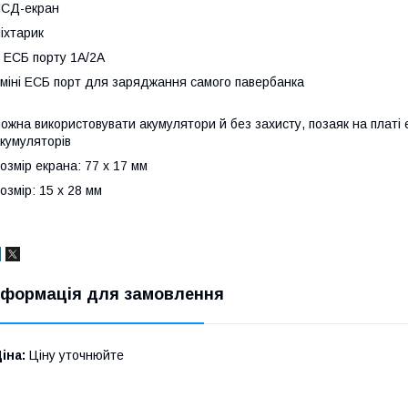
ЛСД-екран
іхтарик
 ЕСБ порту 1А/2А
міні ЕСБ порт для заряджання самого павербанка
ожна використовувати акумулятори й без захисту, позаяк на плат
кумуляторів
озмір екрана: 77 х 17 мм
озмір: 15 х 28 мм
нформація для замовлення
іна:
Ціну уточнюйте