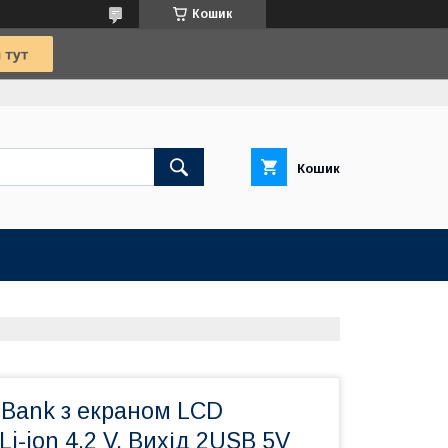
Кошик
Кошик
 Bank з екраном LCD
i-ion 4.2 V, Вихід 2USB 5V